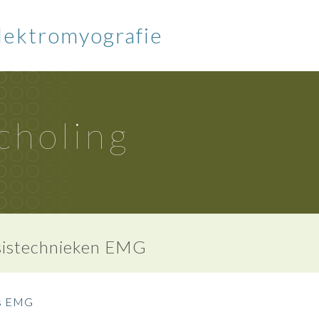
lektromyografie
choling
sistechnieken EMG
s EMG