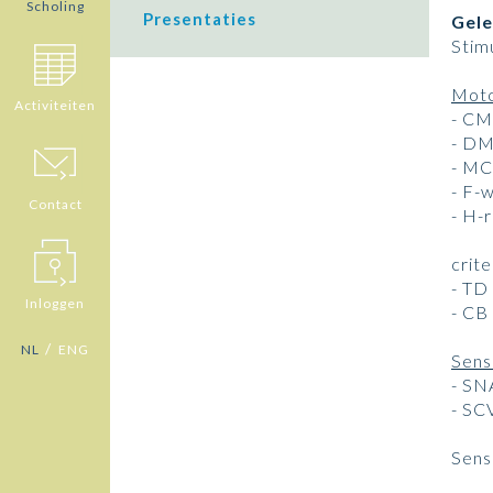
Scholing
Presentaties
Gele
Stim
Moto
Activiteiten
- CM
- D
- M
- F-
Contact
- H-r
crit
- TD
Inloggen
- CB
/
NL
ENG
Sens
- SN
- SC
Sensi