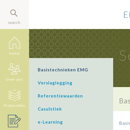
E
S
home
Basistechnieken EMG
Over ons
Verslaglegging
Referentiewaarden
Ba
Protocollen
Casuïstiek
e-Learning
Basi