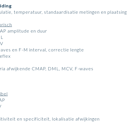
iding
ulatie, temperatuur, standaardisatie metingen en plaatsin
risch
AP amplitude en duur
ML
CV
waves en F-M interval, correctie lengte
eflex
eria afwijkende CMAP, DML, MCV, F-waves
ibel
AP
V
tiviteit en specificiteit, lokalisatie afwijkingen